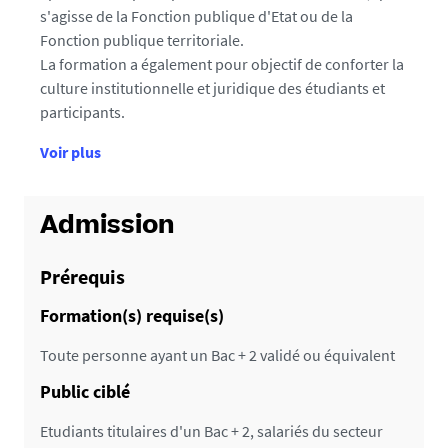
e
s'agisse de la Fonction publique d'Etat ou de la
a
u
Fonction publique territoriale.
f
(
La formation a également pour objectif de conforter la
x
i
culture institutionnelle et juridique des étudiants et
)
participants.
c
d
h
d
e
Voir plus
e
l
e
d
a
é
f
Admission
t
o
a
r
Prérequis
i
m
Formation(s) requise(s)
l
a
s
t
Toute personne ayant un Bac + 2 validé ou équivalent
i
Public ciblé
o
n
Etudiants titulaires d'un Bac + 2, salariés du secteur