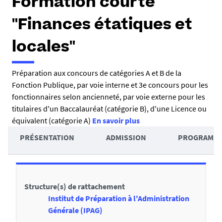
Formation courte
"Finances étatiques et
locales"
R
Préparation aux concours de catégories A et B de la
Fonction Publique, par voie interne et 3e concours pour les
é
fonctionnaires selon ancienneté, par voie externe pour les
s
titulaires d'un Baccalauréat (catégorie B), d'une Licence ou
u
équivalent (catégorie A)
En savoir plus
A
m
PRÉSENTATION
ADMISSION
PROGRAMM
c
é
D
c
é
é
Structure(s) de rattachement
t
d
Institut de Préparation à l'Administration
a
e
Générale (IPAG)