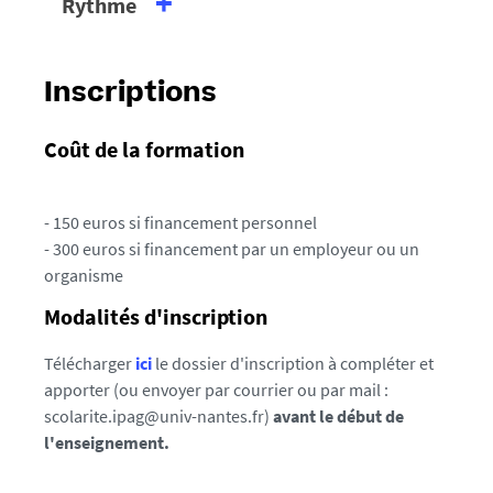
Rythme
Compatibilité avec une activité
professionnelle
Inscriptions
Les cours ont lieu de janvier à avril, un jour par
semaine : consulter le planning
ici
Coût de la formation
- 150 euros si financement personnel
- 300 euros si financement par un employeur ou un
organisme
Modalités d'inscription
Télécharger
ici
le dossier d'inscription à compléter et
apporter (ou envoyer par courrier ou par mail :
scolarite.ipag@univ-nantes.fr)
avant le début de
l'enseignement.