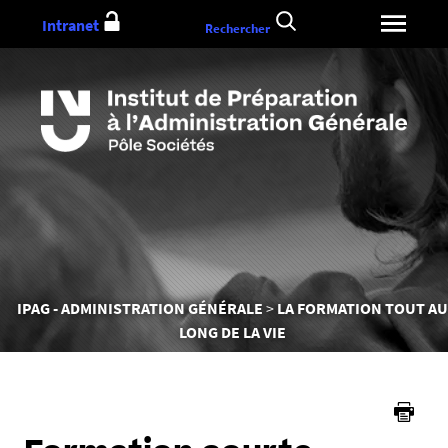
Aller
Intranet
Rechercher
au
contenu
Vous
IPAG - ADMINISTRATION GÉNÉRALE
LA FORMATION TOUT AU
êtes
LONG DE LA VIE
ici :