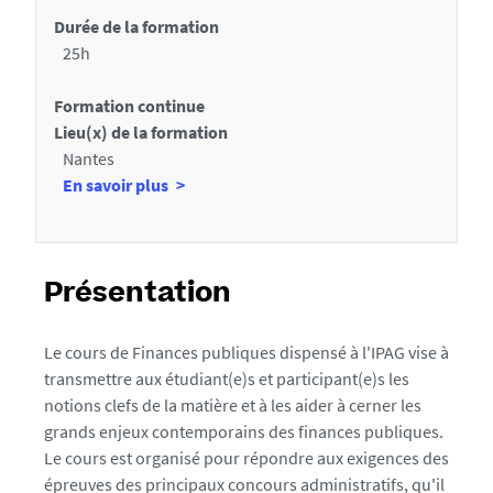
i
r
Durée de la formation
l
a
25h
s
u
Formation continue
x
Lieu(x) de la formation
s
Nantes
e
à
En savoir plus
c
p
r
t
o
i
p
Présentation
o
o
s
n
Le cours de Finances publiques dispensé à l'IPAG vise à
d
transmettre aux étudiant(e)s et participant(e)s les
s
e
notions clefs de la matière et à les aider à cerner les
d
s
grands enjeux contemporains des finances publiques.
L
e
Le cours est organisé pour répondre aux exigences des
i
l
épreuves des principaux concours administratifs, qu'il