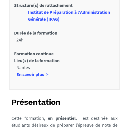
é
Structure(s) de rattachement
t
d
Institut de Préparation à l'Administration
a
e
Générale (IPAG)
i
r
Durée de la formation
l
a
24h
s
u
Formation continue
x
Lieu(x) de la formation
s
Nantes
e
à
En savoir plus
c
p
r
t
o
i
p
Présentation
o
o
s
n
Cette formation,
en présentiel
, est destinée aux
d
étudiants désireux de préparer l’épreuve de note de
s