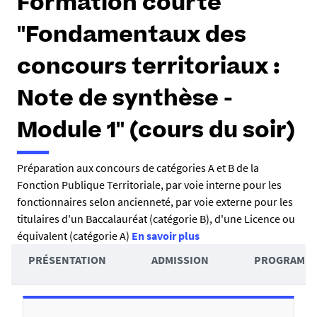
Formation courte
"Fondamentaux des
concours territoriaux :
Note de synthèse -
Module 1" (cours du soir)
R
Préparation aux concours de catégories A et B de la
Fonction Publique Territoriale, par voie interne pour les
é
fonctionnaires selon ancienneté, par voie externe pour les
s
titulaires d'un Baccalauréat (catégorie B), d'une Licence ou
u
équivalent (catégorie A)
En savoir plus
A
m
PRÉSENTATION
ADMISSION
PROGRAMM
c
é
D
c
é