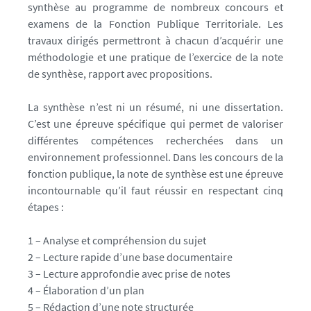
e
synthèse au programme de nombreux concours et
d
s
examens de la Fonction Publique Territoriale. Les
L
e
travaux dirigés permettront à chacun d’acquérir une
i
l
méthodologie et une pratique de l’exercice de la note
e
de synthèse, rapport avec propositions.
a
u
f
(
La synthèse n’est ni un résumé, ni une dissertation.
x
i
C’est une épreuve spécifique qui permet de valoriser
)
différentes compétences recherchées dans un
c
d
environnement professionnel. Dans les concours de la
h
e
fonction publique, la note de synthèse est une épreuve
l
e
incontournable qu’il faut réussir en respectant cinq
a
étapes :
f
o
1 – Analyse et compréhension du sujet
r
2 – Lecture rapide d’une base documentaire
m
3 – Lecture approfondie avec prise de notes
a
4 – Élaboration d’un plan
t
5 – Rédaction d’une note structurée