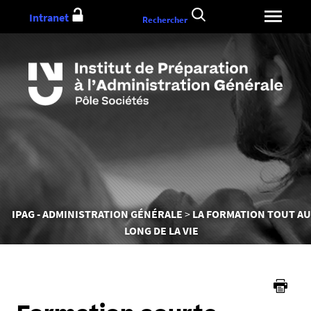
Aller
Intranet
Rechercher
au
contenu
Vous
IPAG - ADMINISTRATION GÉNÉRALE
LA FORMATION TOUT AU
êtes
LONG DE LA VIE
ici :