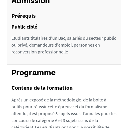
é
Admission
t
a
Prérequis
i
Public ciblé
l
s
Etudiants titulaires d'un Bac, salariés du secteur public
ou privé, demandeurs d'emploi, personnes en
reconversion professionnelle
Programme
Contenu de la formation
Après un exposé de la méthodologie, de la boite à
outils pour réussir cette épreuve et du formalisme
attendu, il est proposé 3 sujets issus d’annales pour les
concours de catégorie A et 3 sujets issus de la
catégorie B. Les étudiants ont donc la possibilité de